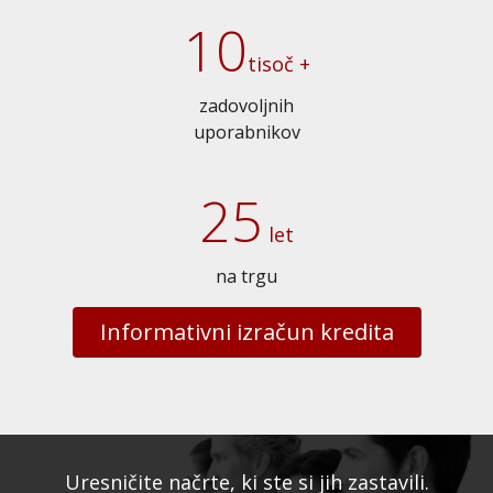
10
tisoč +
zadovoljnih
uporabnikov
25
let
na trgu
Informativni izračun kredita
Uresničite načrte, ki ste si jih zastavili.