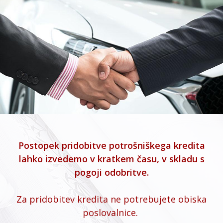
Postopek pridobitve potrošniškega kredita
lahko izvedemo v kratkem času, v skladu s
pogoji odobritve.
Za pridobitev kredita ne potrebujete obiska
poslovalnice.