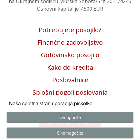
na Okrajnem sodišču Murska Sobota/Srg 2011/4246
Osnovni kapital je 7.500 EUR
Potrebujete posojilo?
Finančno zadovoljstvo
Gotovinsko posojilo
Kako do kredita
Poslovalnice
Splošni pogoji poslovanja
Naša spletna stran uporablja piškotke.
Cenik storitev
Omogočite
VLOGA ZA KREDIT
Onemogočite