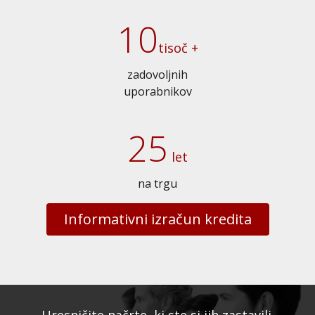
10
tisoč +
zadovoljnih
uporabnikov
25
let
na trgu
Informativni izračun kredita