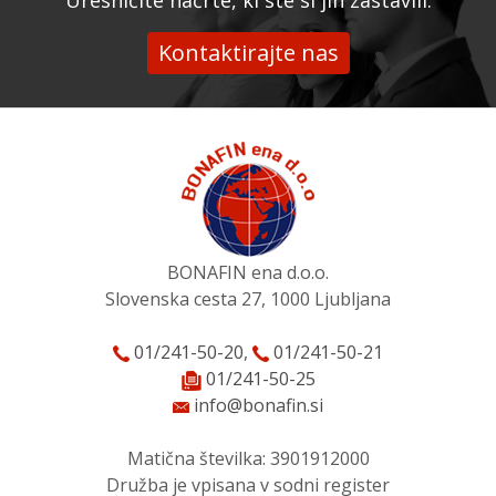
Uresničite načrte, ki ste si jih zastavili.
Kontaktirajte nas
BONAFIN ena d.o.o.
Slovenska cesta 27, 1000 Ljubljana
01/241-50-20
,
01/241-50-21
01/241-50-25
info@bonafin.si
Matična številka: 3901912000
Družba je vpisana v sodni register