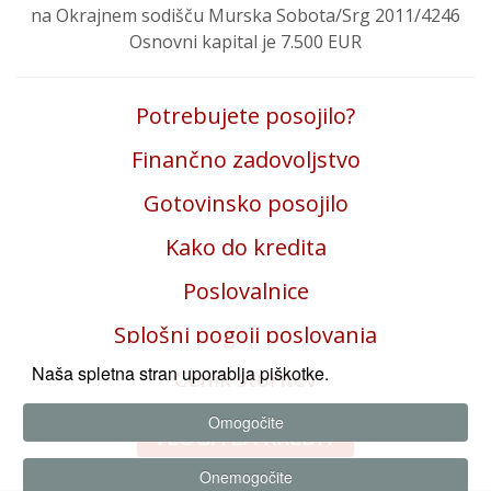
na Okrajnem sodišču Murska Sobota/Srg 2011/4246
Osnovni kapital je 7.500 EUR
Potrebujete posojilo?
Finančno zadovoljstvo
Gotovinsko posojilo
Kako do kredita
Poslovalnice
Splošni pogoji poslovanja
Naša spletna stran uporablja piškotke.
Cenik storitev
Omogočite
VLOGA ZA KREDIT
Onemogočite